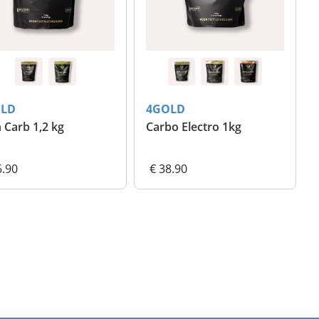
LD
4GOLD
 Carb 1,2 kg
Carbo Electro 1kg
6.90
€ 38.90