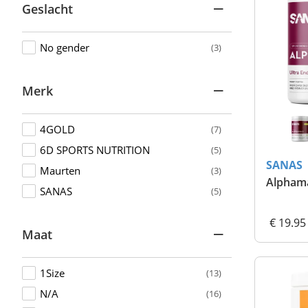
Geslacht
No gender
(3)
Merk
4GOLD
(7)
6D SPORTS NUTRITION
(5)
SANAS
Maurten
(3)
Alphama
SANAS
(5)
€ 19.95
Maat
1Size
(13)
N/A
(16)