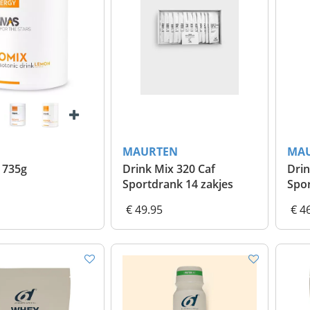
MAURTEN
MA
- 735g
Drink Mix 320 Caf
Drin
Sportdrank 14 zakjes
Spor
€ 49.95
€ 4