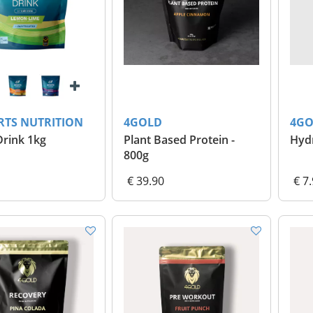
RTS NUTRITION
4GOLD
4GO
Drink 1kg
Plant Based Protein -
Hyd
800g
€ 39.90
€ 7