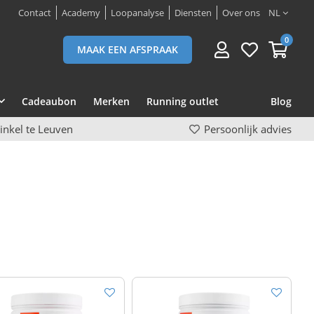
Contact
Academy
Loopanalyse
Diensten
Over ons
NL
0
MAAK EEN AFSPRAAK
Cadeaubon
Merken
Running outlet
Blog
inkel te Leuven
Persoonlijk advies