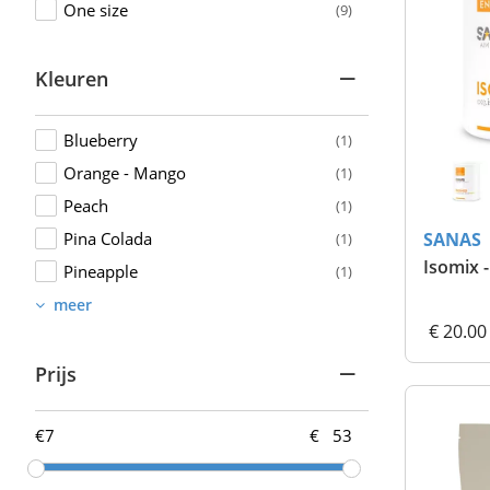
One size
(9)
Kleuren
Blueberry
(1)
Orange - Mango
(1)
Peach
(1)
SANAS
Pina Colada
(1)
Isomix 
Pineapple
(1)
meer
€ 20.00
Prijs
€
€