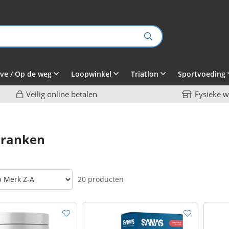
ve / Op de weg
Loopwinkel
Triatlon
Sportvoeding
Veilig online betalen
Fysieke w
dranken
20 producten