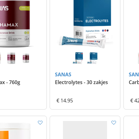
SANAS
SAN
x - 760g
Electrolytes - 30 zakjes
Carb
€ 14.95
€ 4