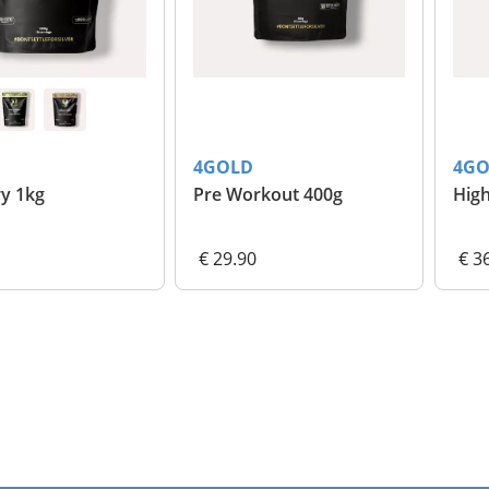
4GOLD
4GO
y 1kg
Pre Workout 400g
High
€ 29.90
€ 3