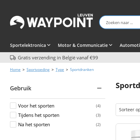
Sportelektronica
Motor & Communicatie
Automoti
Gratis verzending in België vanaf €99
Home
>
Sportvoeding
>
Type
>
Sportdranken
Sport
Gebruik
Voor het sporten
(4)
Tijdens het sporten
(3)
Na het sporten
(2)