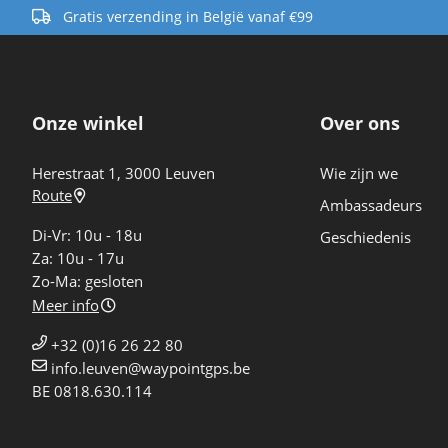
Gratis verzending in België vanaf €99
Onze winkel
Over ons
Herestraat 1, 3000 Leuven
Wie zijn we
Route
Ambassadeurs
Di-Vr: 10u - 18u
Geschiedenis
Za: 10u - 17u
Zo-Ma: gesloten
Meer info
+32 (0)16 26 22 80
info.leuven@waypointgps.be
BE 0818.630.114