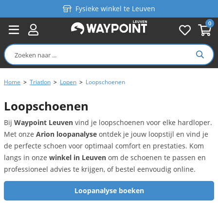
Fysieke winkel te Leuven
0
Persoonlijk advies
Gratis verzending in België vanaf €99
Home
>
Triatlon
>
Lopen
>
Loopschoenen
Loopschoenen
Bij
Waypoint Leuven
vind je loopschoenen voor elke hardloper.
Met onze
Arion loopanalyse
ontdek je jouw loopstijl en vind je
de perfecte schoen voor optimaal comfort en prestaties. Kom
langs in onze
winkel in Leuven
om de schoenen te passen en
professioneel advies te krijgen, of bestel eenvoudig online.
Loopanalyse boeken