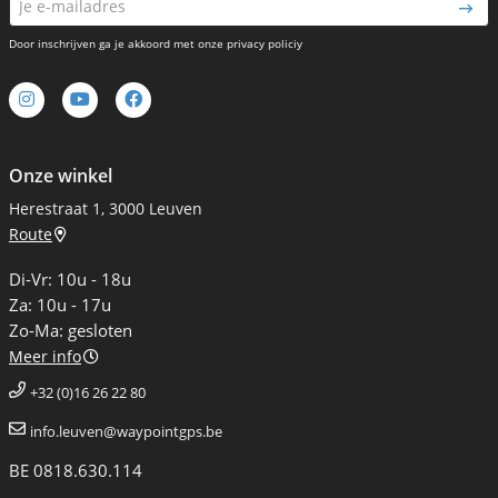
Door inschrijven ga je akkoord met onze privacy policiy
Onze winkel
Herestraat 1, 3000 Leuven
Route
Di-Vr: 10u - 18u
Za: 10u - 17u
Zo-Ma: gesloten
Meer info
+32 (0)16 26 22 80
info.leuven@waypointgps.be
BE 0818.630.114