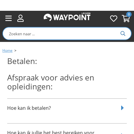
0
Home
>
Betalen:
Afspraak voor advies en
opleidingen:
Hoe kan ik betalen?
Webshop: U kan bij ons betalen met volgende
Hoe kan ik jullie het best bereiken voor
betaalmiddelen: Creditcard (gratis), Bancontact