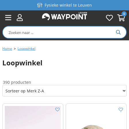
Fysieke winkel te Leuven
0
Persoonlijk advies
Gratis verzending in België vanaf €99
Home
>
Loopwinkel
Loopwinkel
390 producten